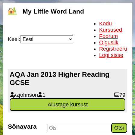
My Little Word Land
Kodu
Kursused
Foorum
Keel:
Õiguslik
Registreeru
Logi sisse
AQA Jan 2013 Higher Reading
GCSE
zjohnson
1
79
Alustage kursust
Sõnavara
Otsi