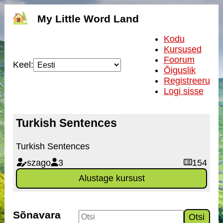
My Little Word Land
Kodu
Kursused
Foorum
Keel:
Õiguslik
Registreeru
Logi sisse
Turkish Sentences
Turkish Sentences
szago
3
154
Alustage kursust
Sõnavara
Otsi